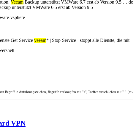
wershell
uen Begriff in Anführungszeichen, Begriffe verknüpfen mit "+", Treffer ausschließen mit "-" (m
ard VPN
ckend-Admin
nse einen Wireguard Peer-Generator mit Config-Export und QR-Code.
hrere Clients (Peers) haben. Man benötigt also bei mehreren Clients 
 Ports, muß dafür ein separater Server erstellt werden.
eGuard VPN