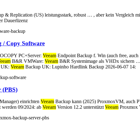
 & Replication (US) leistungsstark, robust … , aber kein Vergleich m
der Dauerlizenz
mware-backup
g / Copy Software
BOCOPY PC+Server:
Veeam
Endpoint Backup f. Win (auch free, auch 
eeam
B&R VMWare:
Veeam
B&R Systemimage als VHDx sichern … 
p UK:
Veeam
Backup UK: Lupinho Hardlink Backup 2026-06-07 14:
ckup-software
 (PBS)
Manager) einrichten
Veeam
Backup kann (2025) ProxmoxVM, auch P
et werden 09/2024: ab
Veeam
Version 12.2 unterstützt
Veeam
Proxmox 
roxmox-backup-server-pbs