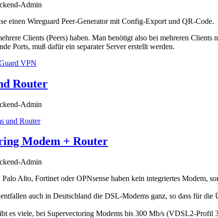
nd Router
ckend-Admin
 und Router
ring Modem + Router
ckend-Admin
 Palo Alto, Fortinet oder OPNsense haben kein integriertes Modem, s
 entfallen auch in Deutschland die DSL-Modems ganz, so dass für die
 es viele, bei Supervectoring Modems bis 300 Mb/s (VDSL2-Profil 3
ch in DE abgeschaltet werden. Neue Standards sind nicht mehr zu erwart
ANCOM.
ctoring Modem + Router
rnchen