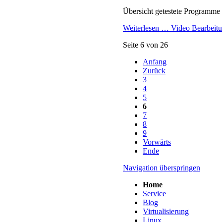
3
4
5
6
7
8
9
Vorwärts
Ende
Navigation überspringen
Home
Service
Blog
Virtualisierung
Linux
Windows
Hardware
Software
Netzwerk
Sicherheit
FAQ (alt, extern)
Impressum
Datenschutzerklärung