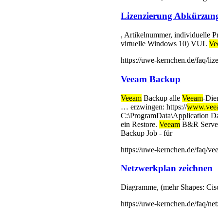
Lizenzierung Abkürzun
, Artikelnummer, individuell
virtuelle Windows 10) VUL
Ve
https://uwe-kernchen.de/faq/li
Veeam Backup
Veeam
Backup alle
Veeam
-Die
… erzwingen: https://
www.vee
C:\ProgramData\Application Da
ein Restore.
Veeam
B&R Server 
Backup Job - für
https://uwe-kernchen.de/faq/v
Netzwerkplan zeichnen
Diagramme, (mehr Shapes: Cis
https://uwe-kernchen.de/faq/ne