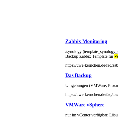
Zabbix Monitoring
/synology (template_synology
Backup Zabbix Template für
V
https://uwe-kernchen.de/faq/za
Das Backup
Umgebungen (VMWare, Proxmox
https://uwe-kernchen.de/faq/da
VMWare vSphere
nur im vCenter verfügbar. Lös
sondern auch für die Neuinstall
verschlüsselte VMs. -
Veeam
Ba
https://uwe-kernchen.de/faq/v
PowerShell
-eq Running - alle laufenden D