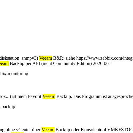
_diskstation_snmpv3)
Veeam
B&R: siehe https://www.zabbix.com/integ
eeam
Backup per API (nicht Community Edition) 2026-06-
bbix-monitoring
...) ist mein Favorit
Veeam
Backup. Das Programm ist ausgesproche
s-backup
ung ohne vCenter über
Veeam
Backup oder Konsolentool VMKFSTOOL
ation.
Veeam
Backup unterstützt VMWare 6.7 erst ab Version 9.5 … des
ckup unterstützt VMWare 6.5 erst ab Version 9.5
mware-vsphere
ienste Get-Service
veeam
* | Stop-Service - stoppt alle Dienste, die mit