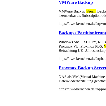
VMWare Backup
VMWare Backup
Veeam
Backup
lizenzierbar als Subscription o
https://uwe-kernchen.de/faq/v
Backup / Partitionierun
Windows Shell: XCOPY, RO
Proxmox VE: Proxmox PBS,
V
Betrachtung UK: Jahresbacku
https://uwe-kernchen.de/faq/ba
Proxmox Backup Server
NAS als VM (Virtual Machine 
Dateiwiederherstellung geöffn
https://uwe-kernchen.de/faq/p