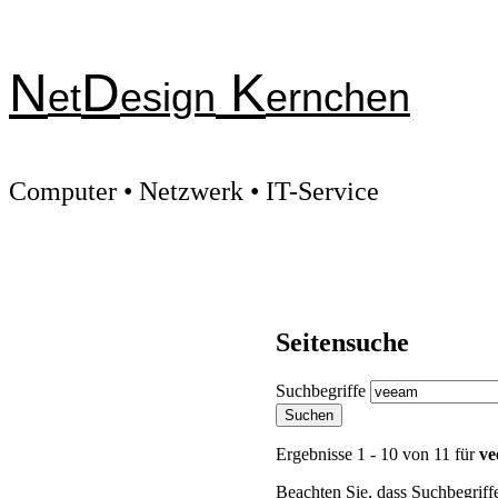
N
D
K
et
esign
ernchen
Computer • Netzwerk • IT-Service
Seitensuche
Suchbegriffe
Suchen
Ergebnisse 1 - 10 von 11 für
v
Beachten Sie, dass Suchbegriffe