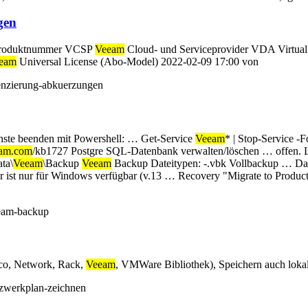
gen
e Produktnummer VCSP
Veeam
Cloud- und Serviceprovider VDA Virtual
eam
Universal License (Abo-Model) 2022-02-09 17:00 von
zenzierung-abkuerzungen
nste beenden mit Powershell: … Get-Service
Veeam
* | Stop-Service -
am.com
/kb1727 Postgre SQL-Datenbank verwalten/löschen … offen. L
ta\
Veeam
\Backup
Veeam
Backup Dateitypen: -.vbk Vollbackup … Datei
ist nur für Windows verfügbar (v.13 … Recovery "Migrate to Product
eeam-backup
co, Network, Rack,
Veeam
, VMWare Bibliothek), Speichern auch lokal
tzwerkplan-zeichnen