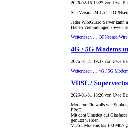
4G / 5G Modems u
2026-01-31 19:37
von Uwe Ba
Weiterlesen …
4G / 5G Modems
VDSL / Supervecto
2026-01-31 18:26
von Uwe Ba
Moderne Firewalls wie Sophos,
PPoE.
Mit dem Umstieg auf Glasfaser
genutzt werden.
VDSL Modems bis 100 Mb/s gibt
(2025) DSL ist tot und soll au
(2025) ISDN hat nur noch L
Weiterlesen …
VDSL / Superve
Jahresbackup
2026-01-31 18:14
von Uwe Ke