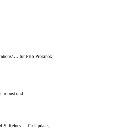
rations/ … für PBS Proxmox
n robust und
S. Reines … für Updates,
 vCenter Servers. -