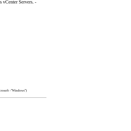
icrosoft -"Windows")
nur einen WireGuard-Server.