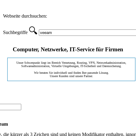
Webseite durchsuchen:
🔍
Suchbegriffe
Computer, Netzwerke, IT-Service für Firmen
Unser Schwerpunkt liegt im Bereich Vernetzung, Routing, VPN, Netzwerkadministration,
Softwareadministration, Virtuelle Umgebungen, IT-Sicherheit und Datensicherung.
Wir beraten Sie individuell und finden Ihre passende Lösung.
Unsere Kunden sind unsere Partner.
eeam
, die kürzer als 3 Zeichen sind und keinen Modifikator enthalten, ignor