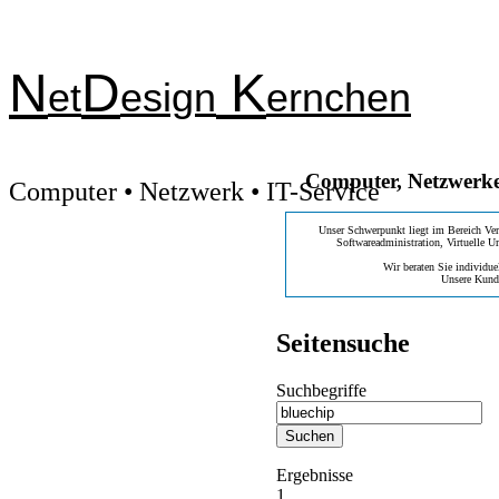
N
D
K
et
esign
ernchen
Computer, Netzwerke,
Computer • Netzwerk • IT-Service
Unser Schwerpunkt liegt im Bereich Ve
Softwareadministration, Virtuelle 
Wir beraten Sie individue
Unsere Kunde
Seitensuche
Suchbegriffe
Suchen
Ergebnisse
1