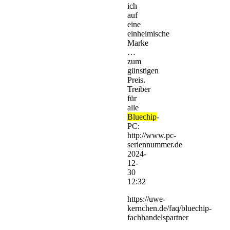
ich
auf
eine
einheimische
Marke
…
zum
günstigen
Preis.
Treiber
für
alle
Bluechip
-
PC:
http://www.pc-
seriennummer.de
2024-
12-
30
12:32
https://uwe-
kernchen.de/faq/bluechip-
fachhandelspartner