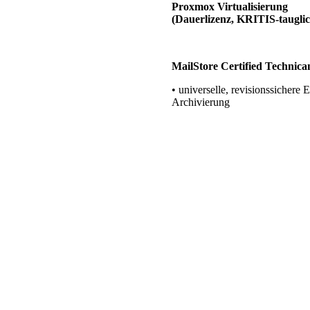
Proxmox Virtualisierung
(Dauerlizenz, KRITIS-tauglic
MailStore Certified Technica
• universelle, revisionssichere 
Archivierung
BARAMUNDI Partner
• Software-Management von Cli
Servern und mobilen Geräten
ESET Antivirus Partner
LANCOM Professional Techn
Firewalls