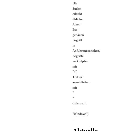
Die
Suche
erlaubt
übliche
Joker.
Bsp:
genauen
Begriff
in
Anführungszeichen,
Begriffe
verknüpfen
mit
"+",
Treffer
ausschließen
mit
"-
"
(microsoft
-
"Windows")