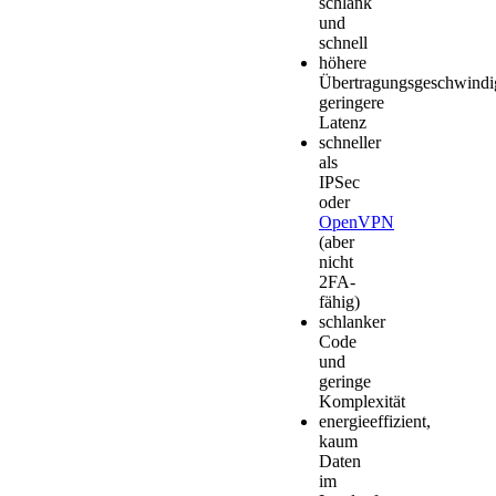
schlank
und
schnell
höhere
Übertragungsgeschwindig
geringere
Latenz
schneller
als
IPSec
oder
OpenVPN
(aber
nicht
2FA-
fähig)
schlanker
Code
und
geringe
Komplexität
energieeffizient,
kaum
Daten
im