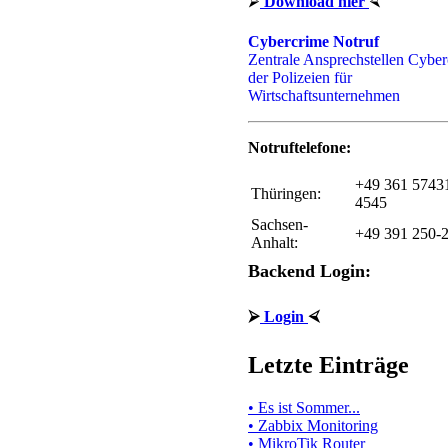
⮚
Download hier
⮘
Cybercrime Notruf
Zentrale Ansprechstellen Cybe
der Polizeien für
Wirtschaftsunternehmen
Notruftelefone:
+49 361 5743
Thüringen:
4545
Sachsen-
+49 391 250-
Anhalt:
Backend Login:
⮚
Login
⮘
Letzte Einträge
• Es ist Sommer...
• Zabbix Monitoring
• MikroTik Router