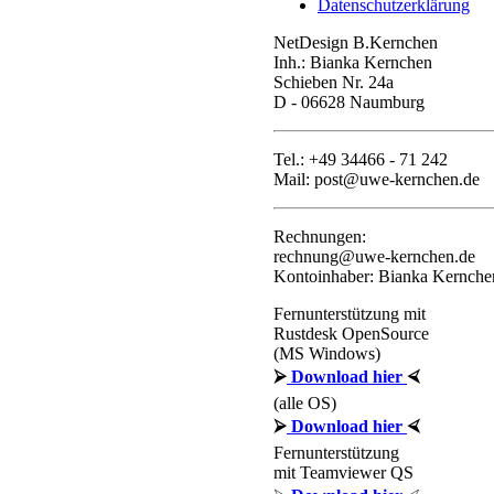
Datenschutzerklärung
NetDesign B.Kernchen
Inh.: Bianka Kernchen
Schieben Nr. 24a
D - 06628 Naumburg
Tel.: +49 34466 - 71 242
Mail: post@uwe-kernchen.de
Rechnungen:
rechnung@uwe-kernchen.de
Kontoinhaber: Bianka Kernche
Fernunterstützung mit
Rustdesk OpenSource
(MS Windows)
⮚
Download hier
⮘
(alle OS)
⮚
Download hier
⮘
Fernunterstützung
mit Teamviewer QS