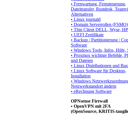
• Fernwartung, Fernsteuerung,
Dateitransfer, Rustdesk, Teamv
Alternativen
• Linux journald
• Domain Serverrollen (FSMO)
• Thin Client DELL, Wyse, HP
• UEFI Zertifikate
• Backup / Partitionierung / Co
Software
• Windows Tools, Infos, Hilfe,
• Proxmox wichtige Befehle, P
und Dateien
• Linux Distributionen und Bas
• Linux Software für Desktop-
Installation
• Windows Netzwerkzuordnun
Netzwerkstandort ändern
• eRechnung Software
OPNsense Firewall
• OpenVPN mit 2FA
(OpenSource, KRITIS-taugli