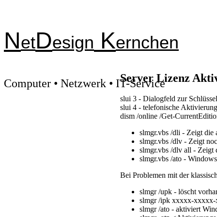
N
D
K
et
esign
ernchen
Server Lizenz Akti
Computer • Netzwerk • IT-Service
slui 3 - Dialogfeld zur Schlüsse
slui 4 - telefonische Aktivierun
dism /online /Get-CurrentEditio
slmgr.vbs /dli - Zeigt di
slmgr.vbs /dlv - Zeigt no
slmgr.vbs /dlv all - Zeigt 
slmgr.vbs /ato - Windows
Bei Problemen mit der klassisc
slmgr /upk - löscht vor
slmgr /ipk xxxxx-xxxxx
slmgr /ato - aktiviert W