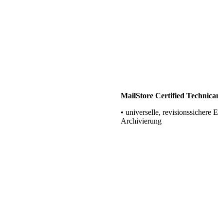
LANCOM Professional Techn
Firewalls
BLUECHIP Partner
Elovade Deutschland
(EBERTLANG) Partner
VEEAM Partner
• Datensicherung in virtuellen
Umgebungen