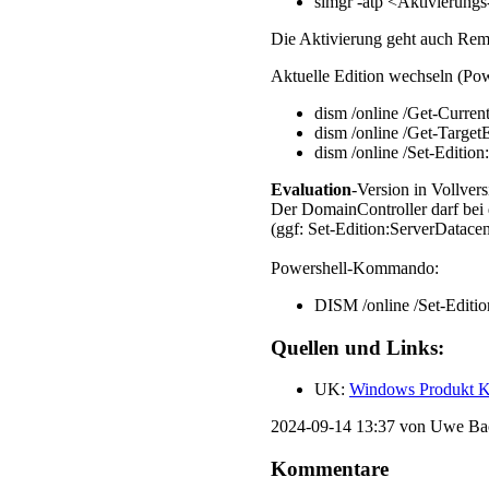
slmgr -atp <Aktivierungs-
Die Aktivierung geht auch Re
Aktuelle Edition wechseln (Pow
dism /online /Get-Current
dism /online /Get-TargetE
dism /online /Set-Editi
Evaluation
-Version in Vollver
Der DomainController darf bei d
(ggf: Set-Edition:ServerDatacent
Powershell-Kommando:
DISM /online /Set-E
Quellen und Links:
UK:
Windows Produkt K
2024-09-14 13:37
von Uwe Ba
Kommentare