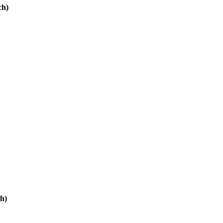
ch)
h)
n
E-Mail
ents,