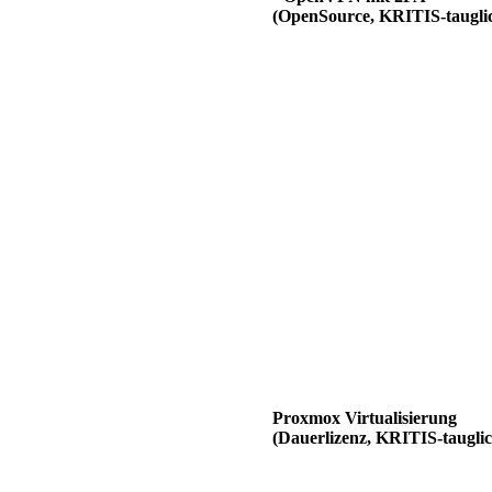
(OpenSource, KRITIS-taugli
Proxmox Virtualisierung
(Dauerlizenz, KRITIS-tauglic
MailStore Certified Technica
• universelle, revisionssichere 
Archivierung
BARAMUNDI Partner
• Software-Management von Cli
Servern und mobilen Geräten
ESET Antivirus Partner