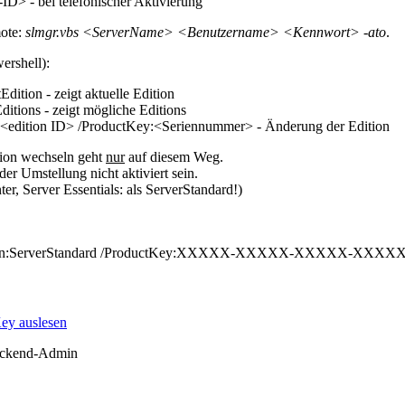
ID> - bei telefonischer Aktivierung
mote:
slmgr.vbs <ServerName> <Benutzername> <Kennwort> -ato
.
ershell):
Edition - zeigt aktuelle Edition
ditions - zeigt mögliche Editions
on:<edition ID> /ProductKey:<Seriennummer> - Änderung der Edition
sion wechseln geht
nur
auf diesem Weg.
er Umstellung nicht aktiviert sein.
er, Server Essentials: als ServerStandard!)
dition:ServerStandard /ProductKey:XXXXX-XXXXX-XXXXX-XXXX
ey auslesen
ckend-Admin