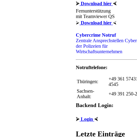
⮚
Download hier
⮘
Fernunterstützung
mit Teamviewer QS
⮚
Download hier
⮘
Cybercrime Notruf
Zentrale Ansprechstellen Cybe
der Polizeien für
Wirtschaftsunternehmen
Notruftelefone:
+49 361 5743
Thüringen:
4545
Sachsen-
+49 391 250-
Anhalt:
Backend Login:
⮚
Login
⮘
Letzte Einträge