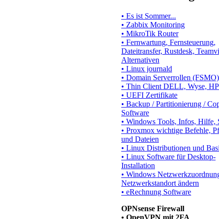
• Es ist Sommer...
• Zabbix Monitoring
• MikroTik Router
• Fernwartung, Fernsteuerung,
Dateitransfer, Rustdesk, Teamv
Alternativen
• Linux journald
• Domain Serverrollen (FSMO)
• Thin Client DELL, Wyse, HP
• UEFI Zertifikate
• Backup / Partitionierung / Co
Software
• Windows Tools, Infos, Hilfe,
• Proxmox wichtige Befehle, P
und Dateien
• Linux Distributionen und Bas
• Linux Software für Desktop-
Installation
• Windows Netzwerkzuordnun
Netzwerkstandort ändern
• eRechnung Software
OPNsense Firewall
• OpenVPN mit 2FA