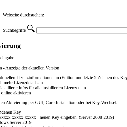
Webseite durchsuchen:
🔍
Suchbegriffe
vierung
leingabe
g
n - Anzeige der aktuellen Version
e aktuellen Lizenzinformationen an (Edition und letzte 5 Zeichen des Ke
ch mehr Lizenzdetails an
detaillierte Infos für alle installierten Lizenzen an
 online aktivieren
hen Aktivierung per GUI, Core-Installation oder bei Key-Wechsel:
handenen Key
-xxxxx-xxxxx-xxxxx - neuen Key eingeben (Server 2008-2019)
indows Server 2019